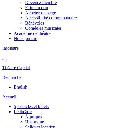
Devenez membre
Faire un don
Achetez un siège
Accessibilité communautaire
Bénévoles
Comédies musicales
Académie de théâtre
Nous joindre
Infolettre
Théâtre Capitol
Recherche
English
Accueil
Spectacles et billets
Le théâtre
À propos
Historique
Salles et location