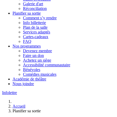
Galerie d'art
Réconciliation
Planifier sa sortie
Comment s’y rendre
Info billetterie
Plan de la salle
Services adaptés
Cartes-cadeaux
FAQ
Nos programmes
Devenez membre
Faire un don
Achetez un siège
Accessibilité communautaire
Bénévoles
Comédies musicales
Académie de théâtre
Nous joindre
Infolettre
Accueil
Planifier sa sortie