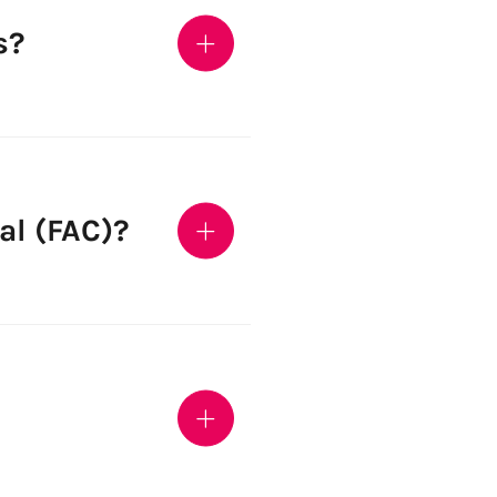
s?
al (FAC)?