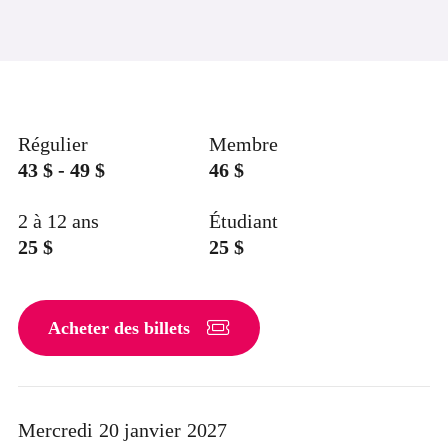
Régulier
Membre
43 $ - 49
$
46
$
2 à 12 ans
Étudiant
25
$
25
$
Acheter des billets
Mercredi
20 janvier
2027